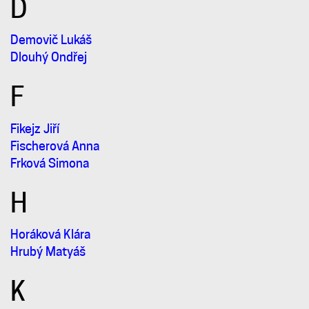
D
Demovič Lukáš
Dlouhý Ondřej
F
Fikejz Jiří
Fischerová Anna
Frková Simona
H
Horáková Klára
Hrubý Matyáš
K