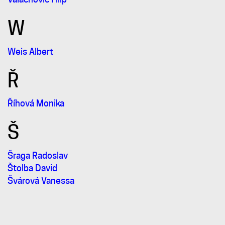
W
Weis Albert
Ř
Říhová Monika
Š
Šraga Radoslav
Štolba David
Švárová Vanessa