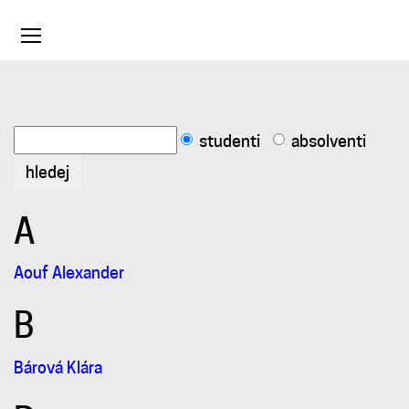
Toggle
navigation
Studenti
studenti
absolventi
A
Aouf Alexander
B
Bárová Klára