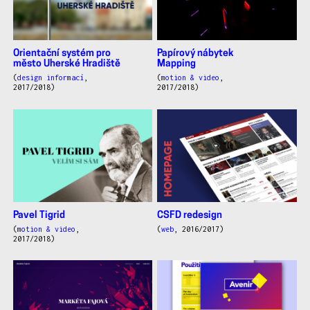
Orientační systém pro
Papírový nábytek
město Uherské Hradiště
Mapping
(
design informací
,
(
motion & video
,
2017/2018)
2017/2018)
Pavel Tigrid
CSFD redesign
(
motion & video
,
(
web
, 2016/2017)
2017/2018)