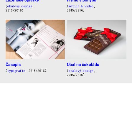
Lázeňské oplatky
Písmo v pohybu
(
obalový design
,
(
motion & video
,
2015/2016)
2015/2016)
Časopis
Obal na čokoládu
(
typografie
, 2015/2016)
(
obalový design
,
2015/2016)
SETKÁNÍ/ENCOUNTER
Identita