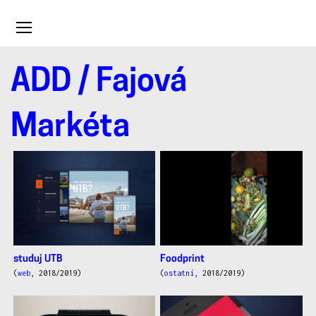
Toggle
navigation
ADD
/ Fajová
Fajová
Markéta
Markéta
studuj UTB
Foodprint
(
web
, 2018/2019)
(
ostatní
, 2018/2019)