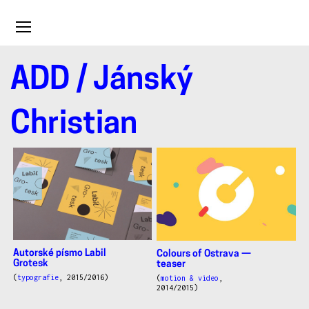
Toggle
navigation
ADD
/ Jánský
Jánský
Christian
Christian
Autorské písmo Labil
Colours of Ostrava —
Grotesk
teaser
(
typografie
, 2015/2016)
(
motion & video
,
2014/2015)