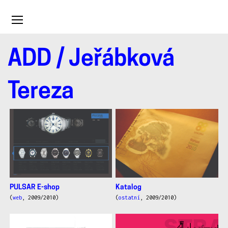
Toggle
navigation
ADD
/ Jeřábková
Jeřábková
Tereza
Tereza
PULSAR E-shop
Katalog
(
web
, 2009/2010)
(
ostatní
, 2009/2010)