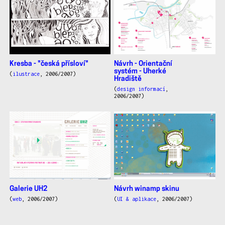
Kresba - "česká přísloví"
Návrh - Orientační
systém - Uherké
(
ilustrace
, 2006/2007)
Hradiště
(
design informací
,
2006/2007)
Galerie UH2
Návrh winamp skinu
(
web
, 2006/2007)
(
UI & aplikace
, 2006/2007)