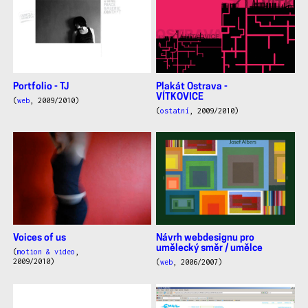
Portfolio - TJ
Plakát Ostrava -
VÍTKOVICE
(
web
, 2009/2010)
(
ostatní
, 2009/2010)
Voices of us
Návrh webdesignu pro
umělecký směr / umělce
(
motion & video
,
2009/2010)
(
web
, 2006/2007)