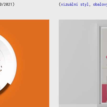
0/2021)
(
vizuální styl
,
obalov