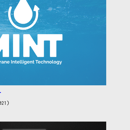
T
021)