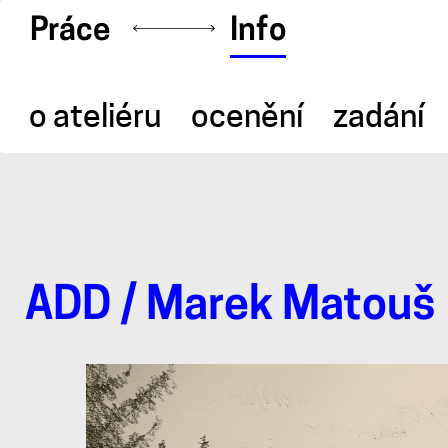
Práce
Info
o ateliéru
ocenění
zadání
ADD
/ Marek Matouš
Marek
Matouš