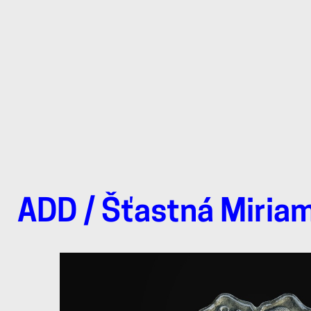
ADD
/ Šťastná Miria
Šťastná
Miriam