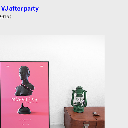
 VJ after party
2016)