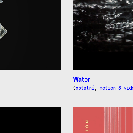
Water
(
ostatní
,
motion & vid