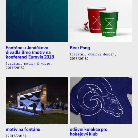
Fontána u Janáčkova
Beer Pong
divadla Brno /motiv na
(
ostatní
,
obalový design
,
konferenci Eurovis 2018
2017/2018)
(
ostatní
,
motion & video
,
2017/2018)
motiv na fontánu
oděvní kolekce pro
hokejový klub
(2017/2018)