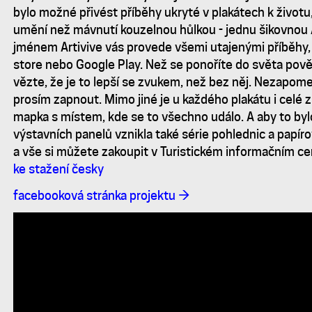
bylo možné přivést příběhy ukryté v plakátech k životu,
umění než mávnutí kouzelnou hůlkou - jednu šikovnou A
jménem Artivive vás provede všemi utajenými příběhy, 
store nebo Google Play. Než se ponoříte do světa pověs
vězte, že je to lepší se zvukem, než bez něj. Nezapomeň
prosím zapnout. Mimo jiné je u každého plakátu i celé z
mapka s místem, kde se to všechno událo. A aby to byl
výstavních panelů vznikla také série pohlednic a papír
a vše si můžete zakoupit v Turistickém informačním ce
ke stažení česky
facebooková stránka projektu →