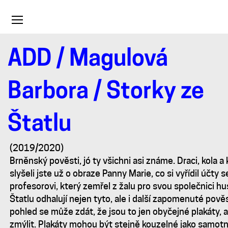
Toggle
navigation
ADD
/
Magulová
Storky
Barbora
/ Storky ze
ze
Štatlu
Štatlu
(2019/2020)
Brněnský pověsti, jó ty všichni asi známe. Draci, kola a 
slyšeli jste už o obraze Panny Marie, co si vyřídil účty
profesorovi, který zemřel z žalu pro svou společnici h
Štatlu odhalují nejen tyto, ale i další zapomenuté pověs
pohled se může zdát, že jsou to jen obyčejné plakáty, 
zmýlit. Plakáty mohou být stejně kouzelné jako samotn