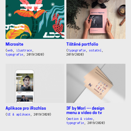
další
práce
Tištěné portfolio
Microsite
(
typografie
,
ostatní
,
(
web
,
ilustrace
,
2019/2020)
typografie
, 2019/2020)
Aplikace pro iRozhlas
3F by Mori --- design
menu a video do tv
(
UI & aplikace
, 2019/2020)
(
motion & video
,
typografie
, 2019/2020)