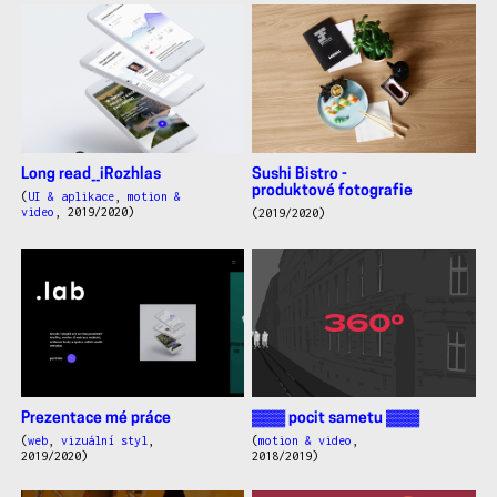
Long read__iRozhlas
Sushi Bistro -
produktové fotografie
(
UI & aplikace
,
motion &
video
, 2019/2020)
(2019/2020)
Prezentace mé práce
▓▓▓ pocit sametu ▓▓▓
(
web
,
vizuální styl
,
(
motion & video
,
2019/2020)
2018/2019)