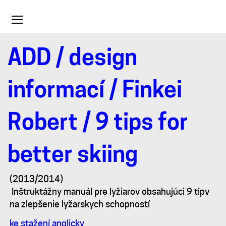
Toggle
navigation
ADD
/
design
9
informací
/
Finkei
tips
Robert
/ 9 tips for
for
better skiing
better
(2013/2014)
skiing
Inštruktážny manuál pre lyžiarov obsahujúci 9 tipv
na zlepšenie lyžarskych schopností
ke stažení anglicky