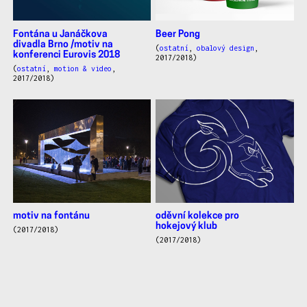
Fontána u Janáčkova
Beer Pong
divadla Brno /motiv na
(
ostatní
,
obalový design
,
konferenci Eurovis 2018
2017/2018)
(
ostatní
,
motion & video
,
2017/2018)
motiv na fontánu
oděvní kolekce pro
hokejový klub
(2017/2018)
(2017/2018)