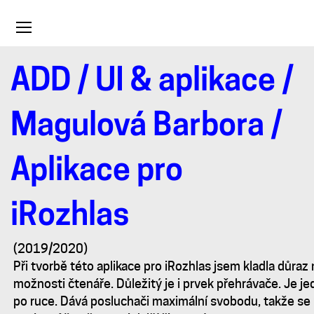
Toggle
navigation
ADD
/
UI & aplikace
/
Aplikace
Magulová Barbora
/
pro
Aplikace pro
iRozhlas
iRozhlas
(2019/2020)
Při tvorbě této aplikace pro iRozhlas jsem kladla důraz
možnosti čtenáře. Důležitý je i prvek přehrávače. Je j
po ruce. Dává posluchači maximální svobodu, takže se 