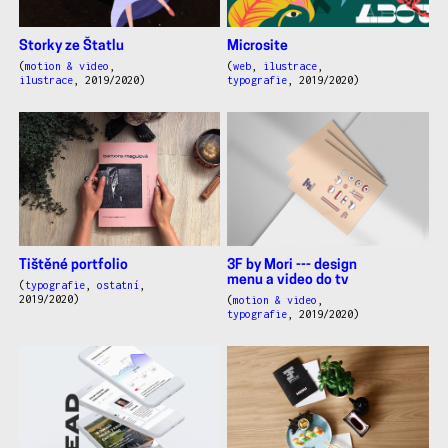
Storky ze Štatlu
Microsite
(
motion & video
,
(
web
,
ilustrace
,
ilustrace
, 2019/2020)
typografie
, 2019/2020)
Tištěné portfolio
3F by Mori --- design
menu a video do tv
(
typografie
,
ostatní
,
2019/2020)
(
motion & video
,
typografie
, 2019/2020)