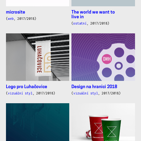
microsite
The world we want to
live in
(
web
, 2017/2018)
(
ostatní
, 2017/2018)
Logo pro Luhačovice
Design na hranici 2018
(
vizuální styl
, 2017/2018)
(
vizuální styl
, 2017/2018)