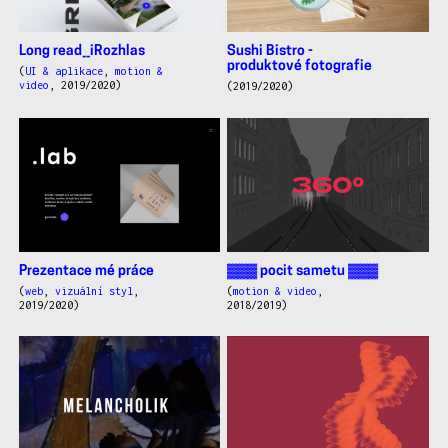
Long read__iRozhlas
Sushi Bistro -
produktové fotografie
(
UI & aplikace
,
motion &
video
, 2019/2020)
(2019/2020)
Prezentace mé práce
▓▓▓ pocit sametu ▓▓▓
(
web
,
vizuální styl
,
(
motion & video
,
2019/2020)
2018/2019)