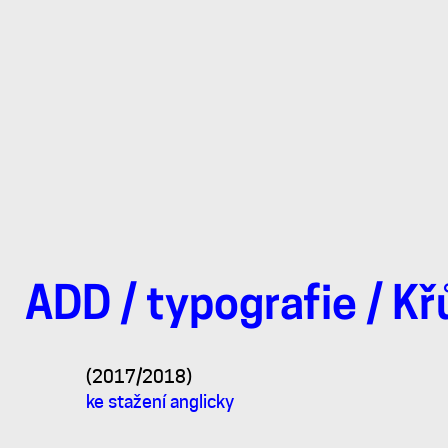
ADD
/
typografie
/
Kř
Autorské
(2017/2018)
písmo
ke stažení anglicky