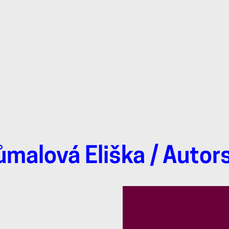
ůmalová Eliška
/ Autor