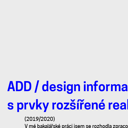
ADD
/
design informa
Bílovský
s prvky rozšířené rea
kroj
(2019/2020)
V mé bakalářské práci jsem se rozhodla zpraco