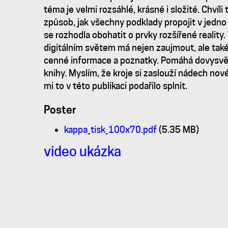
|
téma je velmi rozsáhlé, krásné i složité. Chvíli 
způsob, jak všechny podklady propojit v jedno
publikace
se rozhodla obohatit o prvky rozšířené reality.
digitálním světem má nejen zaujmout, ale také
cenné informace a poznatky. Pomáhá dovysvětl
s
knihy. Myslím, že kroje si zaslouží nádech nov
mi to v této publikaci podařilo splnit.
prvky
Poster
rozšířené
kappa_tisk_100x70.pdf
(5.35 MB)
video ukázka
reality