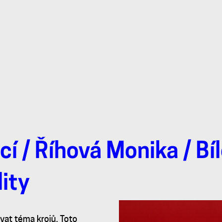
cí
/
Říhová Monika
/ Bí
lity
vat téma krojů. Toto