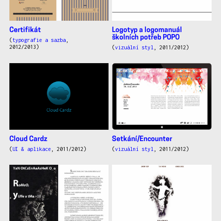
Certifikát
Logotyp a logomanuál
školních potřeb POPO
(
typografie a sazba
,
2012/2013)
(
vizuální styl
, 2011/2012)
Cloud Cardz
Setkání/Encounter
(
UI & aplikace
, 2011/2012)
(
vizuální styl
, 2011/2012)