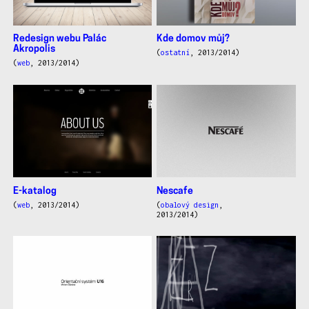
Redesign webu Palác
Kde domov můj?
Akropolis
(
ostatní
, 2013/2014)
(
web
, 2013/2014)
E-katalog
Nescafe
(
web
, 2013/2014)
(
obalový design
,
2013/2014)