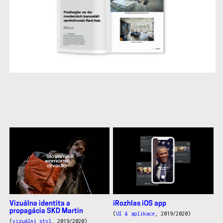
další
práce
Vizuálna identita a
iRozhlas iOS app
propagácia SKD Martin
(
UI & aplikace
, 2019/2020)
(
vizuální styl
, 2019/2020)