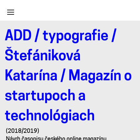
Toggle
navigation
ADD
/
typografie
/
Magazín
Štefániková
o
Katarína
/ Magazín o
startupoch
startupoch a
a
technológiach
technológiach
(2018/2019)
Návrh časopisu českého online magazínu