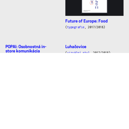
Design na hranici 18
(
vizuální styl
,
motion &
video
, 2017/2018)
Future of Europe: Food
(
typografie
, 2017/2018)
POPAI: Osobnostná in-
store komunikácia
(
ilustrace
, 2017/2018)
Luhačovice
(
vizuální styl
, 2017/2018)