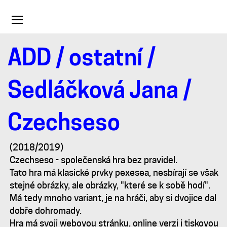
Toggle
navigation
ADD
/
ostatní
/
Czechseso
Sedláčková Jana
/
Czechseso
(2018/2019)
Czechseso - společenská hra bez pravidel.
Tato hra má klasické prvky pexesea, nesbírají se však
stejné obrázky, ale obrázky, "které se k sobě hodí".
Má tedy mnoho variant, je na hráči, aby si dvojice dal
dobře dohromady.
Hra má svoji webovou stránku, online verzi i tiskovou