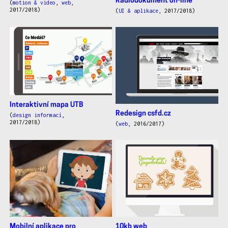
Radiodokument on-line
(
motion & video
,
web
,
2017/2018)
(
UI & aplikace
, 2017/2018)
Interaktivní mapa UTB
Redesign csfd.cz
(
design informací
,
2017/2018)
(
web
, 2016/2017)
Mobilní aplikace pro
10kb web