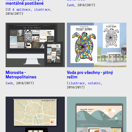
mentálně postižené
(
web
, 2016/2017)
(
UI & aplikace
,
ilustrace
,
2016/2017)
Microsite -
Voda pro všechny - pitný
Metropolitaines
režim
(
web
, 2016/2017)
(
ilustrace
,
ostatní
,
2016/2017)