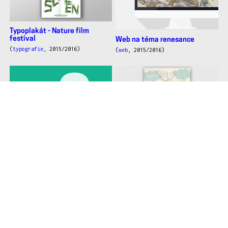
Typoplakát - Nature film
festival
Web na téma renesance
(
typografie
, 2015/2016)
(
web
, 2015/2016)
Plakát akcí
Typografie v pohybu
(
design informací
,
2015/2016)
(
typografie
, 2015/2016)