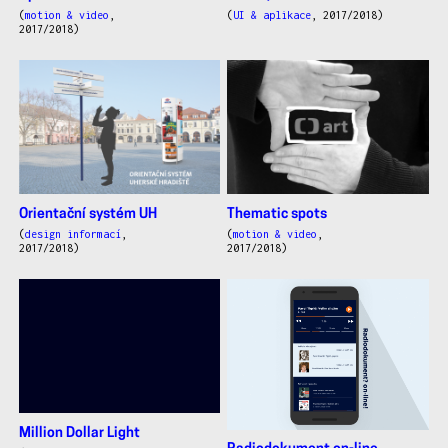
(
motion & video
,
(
UI & aplikace
, 2017/2018)
2017/2018)
Orientační systém UH
Thematic spots
(
design informací
,
(
motion & video
,
2017/2018)
2017/2018)
Million Dollar Light