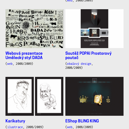
(
web
, 2008/2009)
Webová prezentace
Soutěž POPAI Prostorový
Umělecký styl DADA
poutač
(
web
, 2008/2009)
(
obalový design
,
2008/2009)
Karikatury
EShop BLING KING
(
ilustrace
, 2008/2009)
(
web
, 2008/2009)