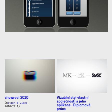
další
práce
showreel 2010
Vizuální styl vlastní
společnosti a jeho
(
motion & video
,
aplikace - Diplomová
2010/2011)
práce