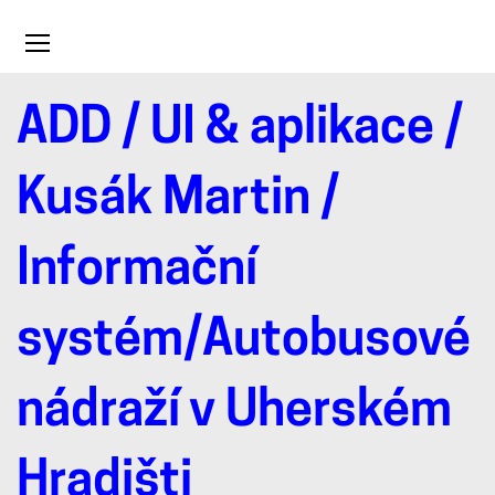
Toggle
navigation
ADD
/
UI & aplikace
/
Informační
Kusák Martin
/
systém/Autobuso
Informační
nádraží
systém/Autobusové
v
nádraží v Uherském
Uherském
Hradišti