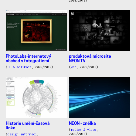
2009/2010)
PhotoLabs-internetový
produktová microsite
obchod s fotografiemi
NEON TV
(
UI & aplikace
, 2009/2010)
(
web
, 2009/2010)
Historie umění-časová
NEON - znělka
linka
(
motion & video
,
2009/2010)
(
design informací
,