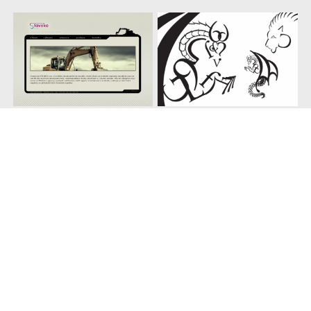
Webová prezentace
Typografické ilustrace
Staveko
(
typografie
, 2008/2009)
(
web
, 2008/2009)
Typografický filmový
Displej hodinek
plakát
(
UI & aplikace
, 2007/2008)
(
typografie
, 2007/2008)