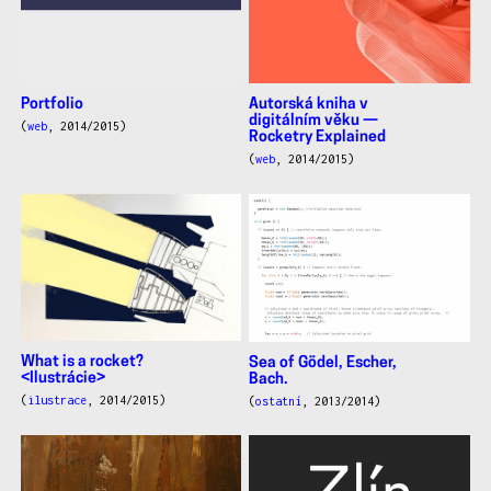
Portfolio
Autorská kniha v
digitálním věku —
(
web
, 2014/2015)
Rocketry Explained
(
web
, 2014/2015)
What is a rocket?
Sea of Gödel, Escher,
<Ilustrácie>
Bach.
(
ilustrace
, 2014/2015)
(
ostatní
, 2013/2014)