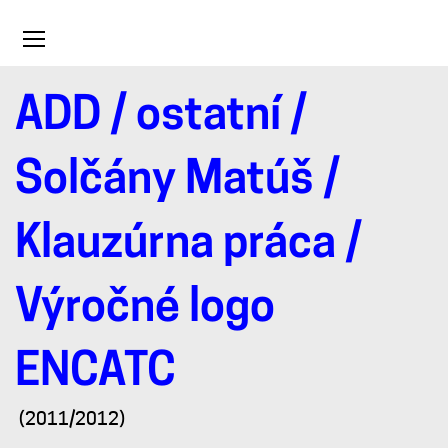
Toggle
navigation
ADD
/
ostatní
/
Klauzúrna
Solčány Matúš
/
práca
Klauzúrna práca /
/
Výročné logo
Výročné
ENCATC
logo
(2011/2012)