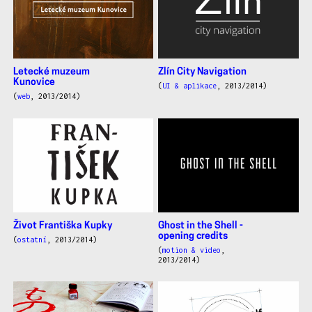
Letecké muzeum
Zlín City Navigation
Kunovice
(
UI & aplikace
, 2013/2014)
(
web
, 2013/2014)
Život Františka Kupky
Ghost in the Shell -
opening credits
(
ostatní
, 2013/2014)
(
motion & video
,
2013/2014)