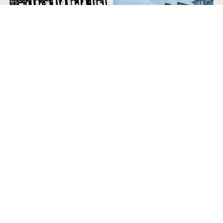
Hudobný plagát
Filmový plakát
(
ostatní
, 2011/2012)
(
ostatní
, 2011/2012)
ateliér Digitální design
Fakulta multimediálních komunikací
Univerzita Tomáše Bati ve Zlíně
Prohlášení o přístupnosti