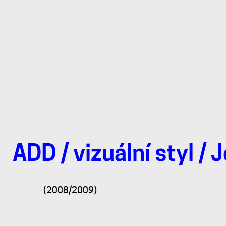
ADD
/
vizuální styl
/
J
logo
(2008/2009)
POPAI