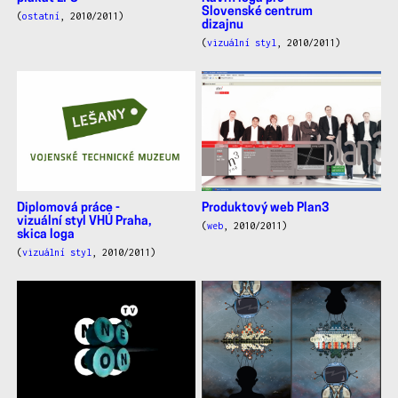
Slovenské centrum
(
ostatní
, 2010/2011)
dizajnu
(
vizuální styl
, 2010/2011)
Diplomová práce -
Produktový web Plan3
vizuální styl VHÚ Praha,
(
web
, 2010/2011)
skica loga
(
vizuální styl
, 2010/2011)