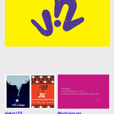
další
práce
plakat LFS
Návrh loga pro