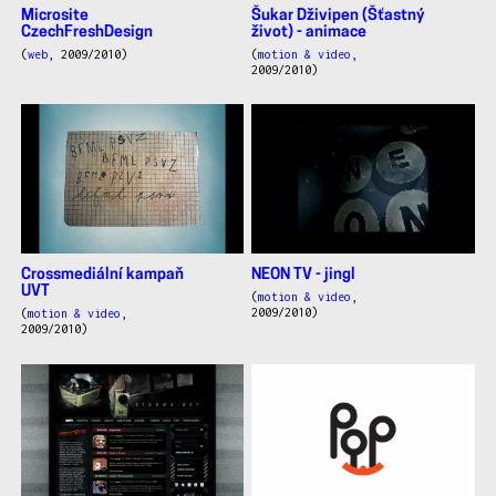
Microsite
Šukar Dživipen (Šťastný
CzechFreshDesign
život) - animace
(
web
, 2009/2010)
(
motion & video
,
2009/2010)
Crossmediální kampaň
NEON TV - jingl
UVT
(
motion & video
,
2009/2010)
(
motion & video
,
2009/2010)