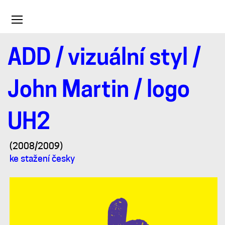
Toggle
navigation
ADD
/
vizuální styl
/
logo
John Martin
/ logo
UH2
UH2
(2008/2009)
ke stažení česky