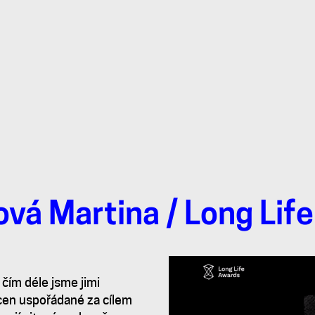
ová Martina
/ Long Lif
čím déle jsme jimi
í cen uspořádané za cílem