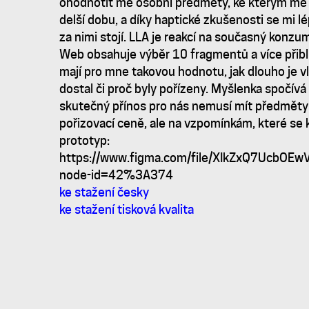
Awards
ohodnotit mé osobní předměty, ke kterým mě p
delší dobu, a díky haptické zkušenosti se mi lé
za nimi stojí. LLA je reakcí na současný konzum
Web obsahuje výběr 10 fragmentů a více přibliž
mají pro mne takovou hodnotu, jak dlouho je vl
dostal či proč byly pořízeny. Myšlenka spočív
skutečný přínos pro nás nemusí mít předměty v
pořizovací ceně, ale na vzpomínkám, které se 
prototyp:
https://www.figma.com/file/XIkZxQ7UcbOEw
node-id=42%3A374
ke stažení česky
ke stažení tisková kvalita