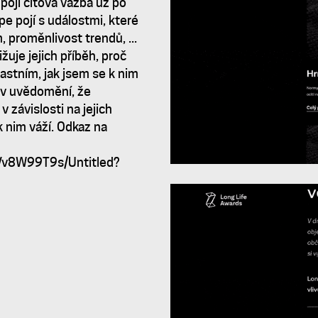
ojí citová vazba už po
pe pojí s událostmi, které
, proměnlivost trendů, ...
uje jejich příběh, proč
astním, jak jsem se k nim
á v uvědomění, že
 závislosti na jejich
k nim váží. Odkaz na
Vv8W99T9s/Untitled?