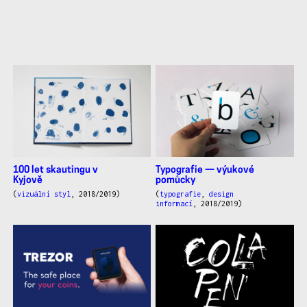
další
práce
100 let skautingu v
Typografie — výukové
Kyjově
pomůcky
(
vizuální styl
, 2018/2019)
(
typografie
,
design
informací
, 2018/2019)