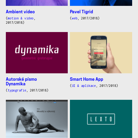
Ambient video
Pavel Tigrid
(
motion & video
,
(
web
, 2017/2018)
2017/2018)
Autorské písmo
Smart Home App
Dynamika
(
UI & aplikace
, 2017/2018)
(
typografie
, 2017/2018)