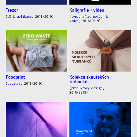
Trezor
Kaligrafie + video
(
UI & aplikace
, 2018/2019)
(
typografie
,
motion &
video
, 2018/2019)
Foodprint
Kolekce skautských
turbánků
(
ostatní
, 2018/2019)
(
produktový design
,
2018/2019)