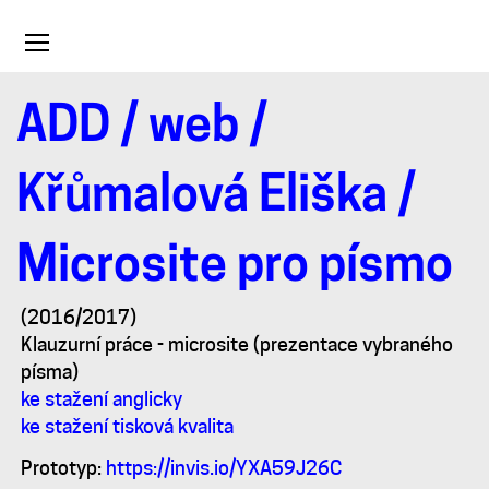
Toggle
navigation
ADD
/
web
/
Microsite
Křůmalová Eliška
/
pro
Microsite pro písmo
písmo
(2016/2017)
Klauzurní práce - microsite (prezentace vybraného
písma)
ke stažení anglicky
ke stažení tisková kvalita
Prototyp:
https://invis.io/YXA59J26C