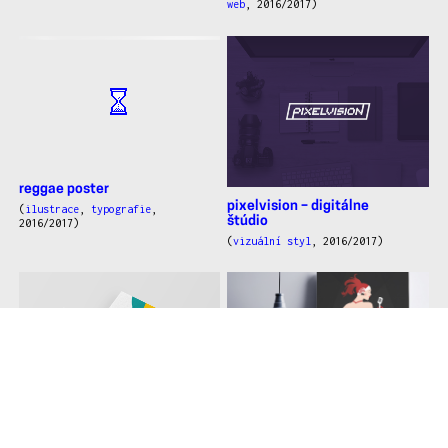
web
, 2016/2017)
reggae poster
pixelvision – digitálne
(
ilustrace
,
typografie
,
štúdio
2016/2017)
(
vizuální styl
, 2016/2017)
Zámecká třicátá
zlínžije – události zlína
(
vizuální styl
,
ilustrace
,