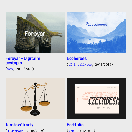
další
práce
Føroyar – Digitální
Ecoheroes
cestopis
(
UI & aplikace
, 2018/2019)
(
web
, 2019/2020)
Tarotové karty
Portfolio
(
ilustrace
, 2018/2019)
(
web
, 2018/2019)