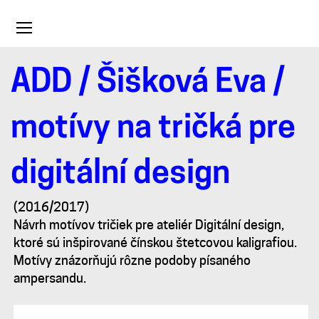
Toggle
navigation
ADD
/
Šišková Eva
/
motívy
motívy na tričká pre
na
digitální design
tričká
(2016/2017)
Návrh motívov tričiek pre ateliér Digitální design,
pre
ktoré sú inšpirované čínskou štetcovou kaligrafiou.
Motívy znázorňujú rôzne podoby písaného
digitální
ampersandu.