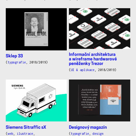
Informační architektura
Sklep 33
a wireframe hardwarové
(
typografie
, 2018/2019)
peněženky Trezor
(
UI & aplikace
, 2018/2019)
Siemens Sitraffic sX
Designový magazín
(
web
,
ilustrace
,
(
typografie
,
design