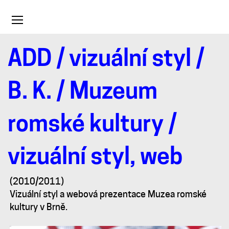
Toggle
navigation
ADD
/
vizuální styl
/
Muzeum
B. K.
/ Muzeum
romské
romské kultury /
kultury
vizuální styl, web
/
(2010/2011)
vizuální
Vizuální styl a webová prezentace Muzea romské
kultury v Brně.