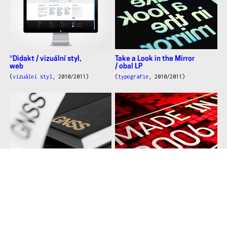
*Didakt / vizuální styl,
Take a Look in the Mirror
web
/ obal LP
(
vizuální styl
, 2010/2011)
(
typografie
, 2010/2011)
Pentateuch / obal knihy
Made in UH 2001–2011 /
identita
(
obalový design
,
2010/2011)
(
vizuální styl
, 2010/2011)