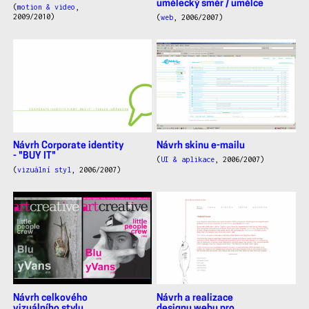
umělecký směr / umělce
(
motion & video
,
2009/2010)
(
web
, 2006/2007)
Návrh Corporate identity
Návrh skinu e-mailu
- "BUY IT"
(
UI & aplikace
, 2006/2007)
(
vizuální styl
, 2006/2007)
Návrh celkového
Návrh a realizace
vizuálního stylu
designu webu pro