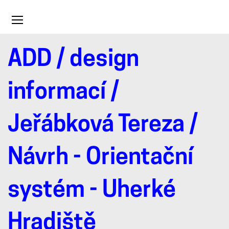
Toggle
navigation
ADD
/
design
Návrh
informací
/
-
Jeřábková Tereza
/
Orientační
Návrh - Orientační
systém
systém - Uherké
-
Hradiště