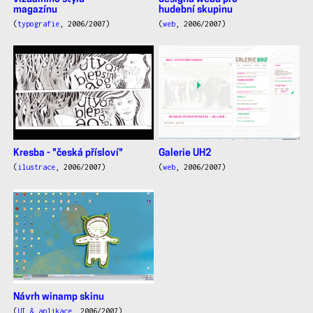
magazínu
hudební skupinu
(
typografie
, 2006/2007)
(
web
, 2006/2007)
Kresba - "česká přísloví"
Galerie UH2
(
ilustrace
, 2006/2007)
(
web
, 2006/2007)
Návrh winamp skinu
(
UI & aplikace
, 2006/2007)