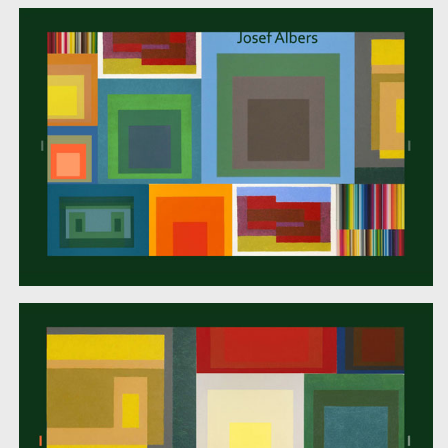
/
umělce