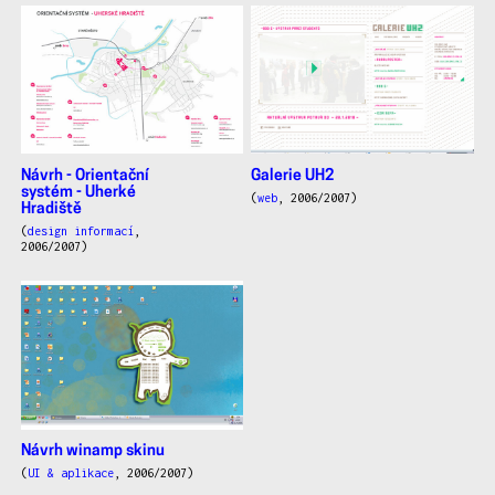
Návrh - Orientační
Galerie UH2
systém - Uherké
(
web
, 2006/2007)
Hradiště
(
design informací
,
2006/2007)
Návrh winamp skinu
(
UI & aplikace
, 2006/2007)