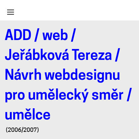
Toggle
navigation
ADD
/
web
/
Návrh
Jeřábková Tereza
/
webdesignu
Návrh webdesignu
pro
pro umělecký směr /
umělecký
umělce
směr
(2006/2007)