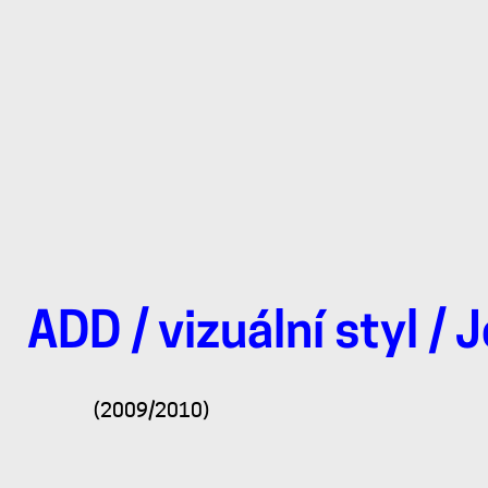
ADD
/
vizuální styl
/
J
Nugget
(2009/2010)