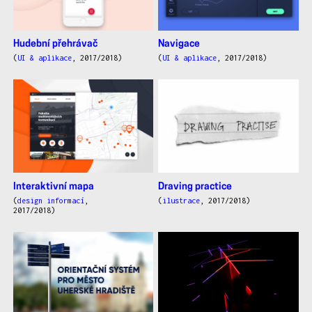
Hudební přehrávač
Navigace
(
UI & aplikace
, 2017/2018)
(
UI & aplikace
, 2017/2018)
Interaktivní mapa
Draving practice
(
design informací
,
(
ilustrace
, 2017/2018)
2017/2018)