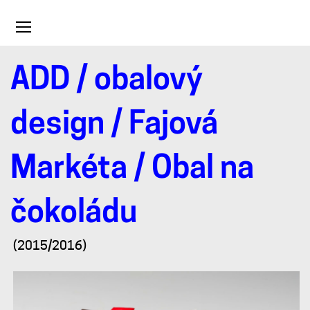
Toggle
navigation
ADD
/
obalový
Obal
design
/
Fajová
na
Markéta
/ Obal na
čokoládu
čokoládu
(2015/2016)