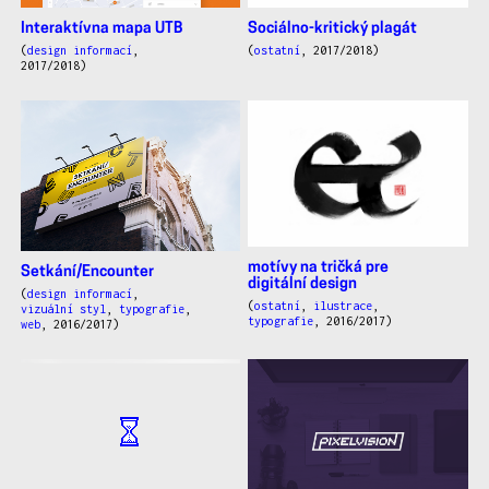
Interaktívna mapa UTB
Sociálno-kritický plagát
(
design informací
,
(
ostatní
, 2017/2018)
2017/2018)
motívy na tričká pre
Setkání/Encounter
digitální design
(
design informací
,
(
ostatní
,
ilustrace
,
vizuální styl
,
typografie
,
typografie
, 2016/2017)
web
, 2016/2017)