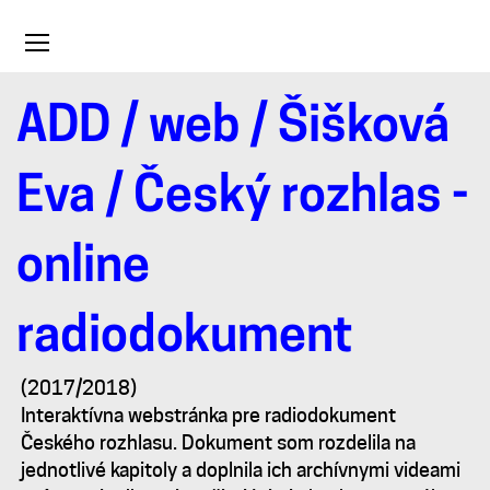
Toggle
navigation
ADD
/
web
/
Šišková
Český
Eva
/ Český rozhlas -
rozhlas
online
-
radiodokument
online
(2017/2018)
radiodokument
Interaktívna webstránka pre radiodokument
Českého rozhlasu. Dokument som rozdelila na
jednotlivé kapitoly a doplnila ich archívnymi videami