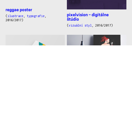
reggae poster
pixelvision – digitálne
(
ilustrace
,
typografie
,
štúdio
2016/2017)
(
vizuální styl
, 2016/2017)
Zámecká třicátá
zlínžije – události zlína
(
vizuální styl
,
ilustrace
,
2016/2017)
(
vizuální styl
,
web
,
2016/2017)