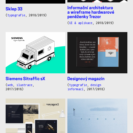
Informační architektura
Sklep 33
a wireframe hardwarové
(
typografie
, 2018/2019)
peněženky Trezor
(
UI & aplikace
, 2018/2019)
Siemens Sitraffic sX
Designový magazín
(
web
,
ilustrace
,
(
typografie
,
design
2017/2018)
informací
, 2017/2018)