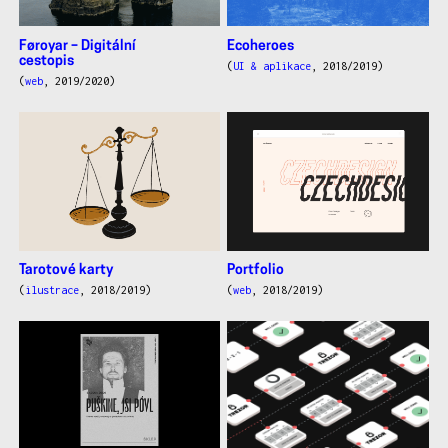
Føroyar – Digitální
Ecoheroes
cestopis
(
UI & aplikace
, 2018/2019)
(
web
, 2019/2020)
Tarotové karty
Portfolio
(
ilustrace
, 2018/2019)
(
web
, 2018/2019)