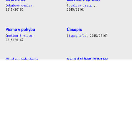
(
obalový design
,
(
obalový design
,
2015/2016)
2015/2016)
Písmo v pohybu
Časopis
(
motion & video
,
(
typografie
, 2015/2016)
2015/2016)
Obal na čokoládu
SETKÁNÍ/ENCOUNTER
(
obalový design
,
(
vizuální styl
, 2014/2015)
2015/2016)
Identita
Zlínský jarmark
(
typografie
, 2014/2015)
(
vizuální styl
, 2014/2015)
Segunda llamada
Nonsens
(
ostatní
, 2014/2015)
(
ostatní
, 2014/2015)