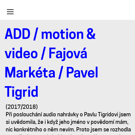
Toggle
navigation
ADD
/
motion &
Pavel
video
/
Fajová
Tigrid
Markéta
/ Pavel
Tigrid
(2017/2018)
Při poslouchání audio nahrávky o Pavlu Tigridovi jsem
si uvědomila, že i když jeho jméno v povědomí mám,
nic konkrétního o něm nevím. Proto jsem se rozhodla