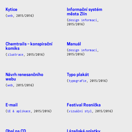
Kytice
Informační systém
města Zlín
(
web
, 2015/2016)
(
design informací
,
2015/2016)
Chemtrails – konspirační
Manuál
komiks
(
design informací
,
2015/2016)
(
ilustrace
, 2015/2016)
Návrh renesančního
Typo plakát
webu
(
typografie
, 2015/2016)
(
web
, 2015/2016)
E-mail
Festival Rosnička
(
UI & aplikace
, 2015/2016)
(
vizuální styl
, 2015/2016)
Obal na CD
Lázeňské oplatky