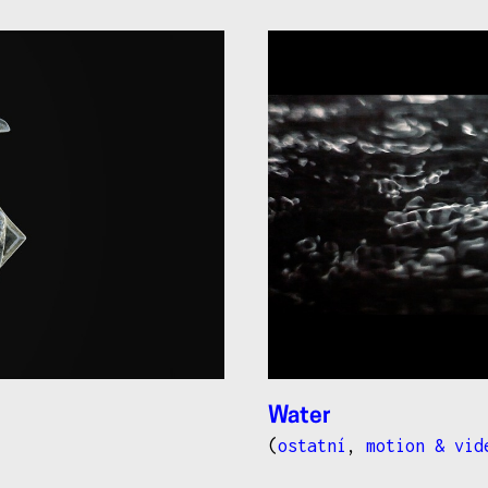
Water
(
ostatní
,
motion & vid