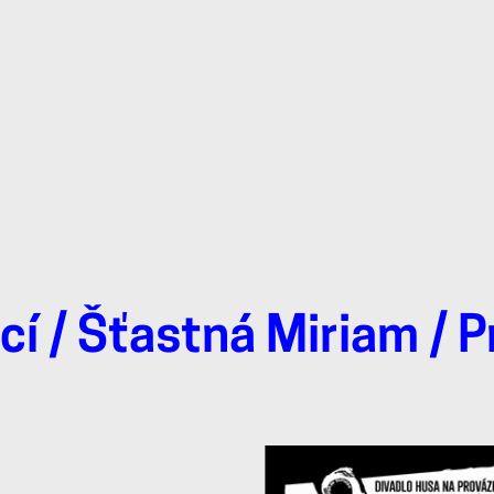
cí
/
Šťastná Miriam
/ P