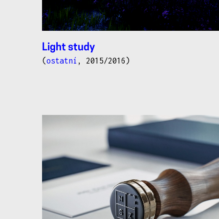
Light study
(
ostatní
, 2015/2016)