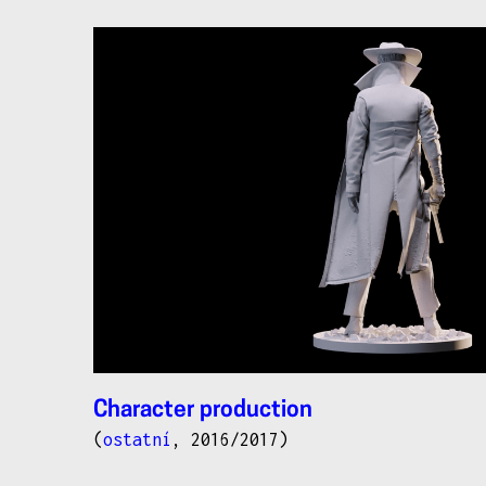
Character production
(
ostatní
, 2016/2017)