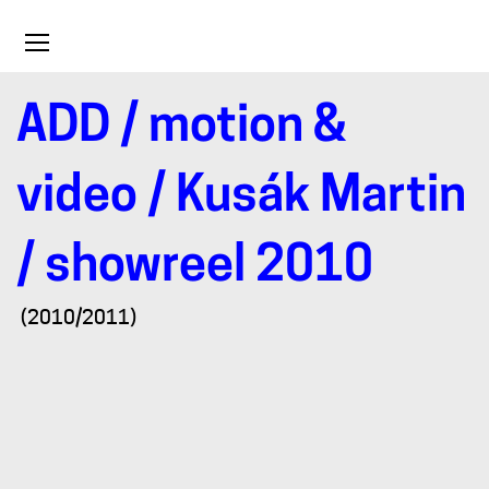
Toggle
navigation
ADD
/
motion &
showreel
video
/
Kusák Martin
2010
/ showreel 2010
(2010/2011)