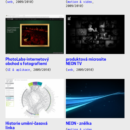
(
web
, 2009/2010)
(
motion & video
,
2009/2010)
PhotoLabs-internetový
produktová microsite
obchod s fotografiemi
NEON TV
(
UI & aplikace
, 2009/2010)
(
web
, 2009/2010)
Historie umění-časová
NEON - znělka
linka
(
motion & video
,