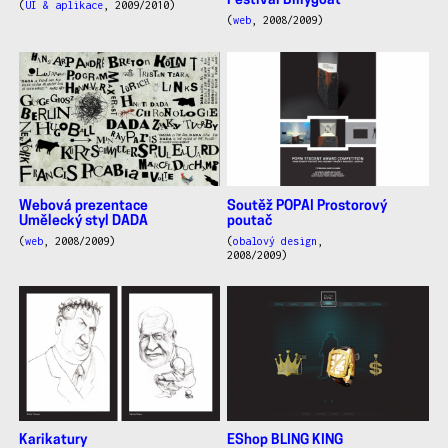
Festival Billygoat
(
UI & aplikace
, 2009/2010)
(
web
, 2008/2009)
Webová prezentace
Soutěž POPAI Prostorový
Umělecký styl DADA
poutač
(
web
, 2008/2009)
(
obalový design
,
2008/2009)
Karikatury
EShop BLING KING