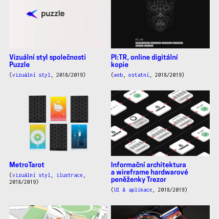
Vizuální styl společnosti
PI:TR, online digitální
Puzzle
kopie
(
vizuální styl
, 2018/2019)
(
web
,
ostatní
, 2018/2019)
MetroTarot
Informační architektura
a wireframe hardwarové
(
vizuální styl
,
ilustrace
,
peněženky Trezor
2018/2019)
(
UI & aplikace
, 2018/2019)