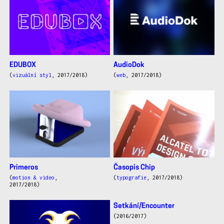
EDUBOX
AudioDok
(
vizuální styl
, 2017/2018)
(
web
, 2017/2018)
Primeros
Časopis Chip
(
motion & video
,
(
typografie
, 2017/2018)
2017/2018)
Setkání/Encounter
(2016/2017)