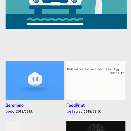
další
práce
Geronimo
FoodPrint
(
web
, 2018/2019)
(
ostatní
, 2018/2019)