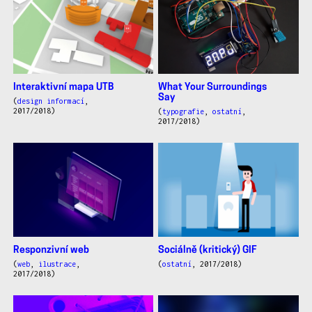
Interaktivní mapa UTB
What Your Surroundings
Say
(
design informací
,
2017/2018)
(
typografie
,
ostatní
,
2017/2018)
Responzivní web
Sociálně (kritický) GIF
(
web
,
ilustrace
,
(
ostatní
, 2017/2018)
2017/2018)