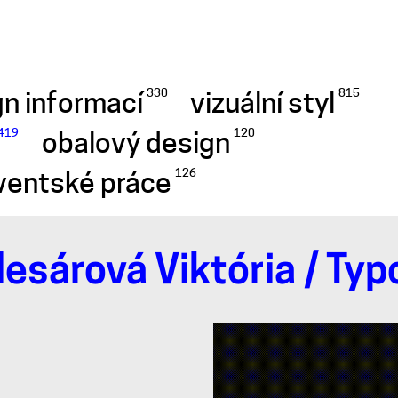
n informací
vizuální styl
330
815
obalový design
419
120
ventské práce
126
lesárová Viktória
/ Typ