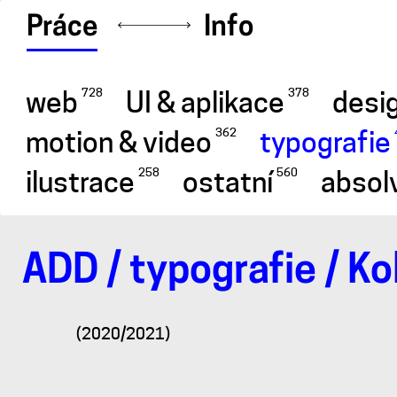
Práce
Info
web
UI & aplikace
desig
728
378
motion & video
typografie
362
ilustrace
ostatní
absol
258
560
ADD
/
typografie
/
Ko
Typo
(2020/2021)
Motion