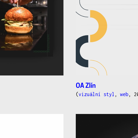
OA Zlín
(
vizuální styl
,
web
, 2