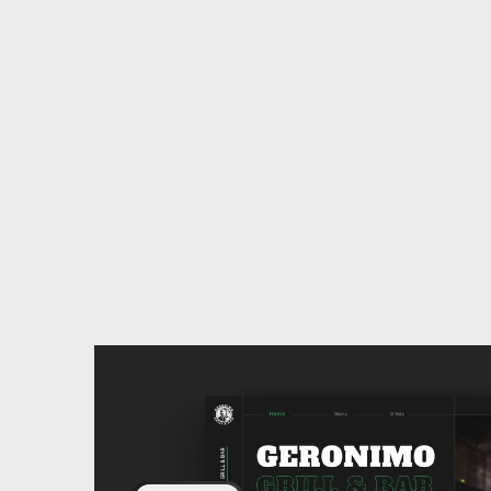
další
práce