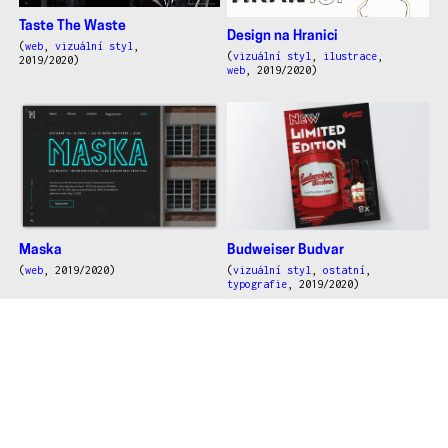
Taste The Waste
Design na Hranici
(
web
,
vizuální styl
,
(
vizuální styl
,
ilustrace
,
2019/2020)
web
, 2019/2020)
Budweiser Budvar
Maska
(
vizuální styl
,
ostatní
,
(
web
, 2019/2020)
typografie
, 2019/2020)
Nábor hrdinů
Eksari