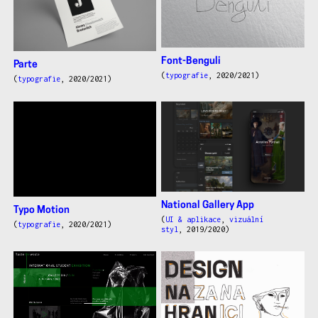
Font-Benguli
Parte
(
typografie
, 2020/2021)
(
typografie
, 2020/2021)
National Gallery App
Typo Motion
(
UI & aplikace
,
vizuální
(
typografie
, 2020/2021)
styl
, 2019/2020)