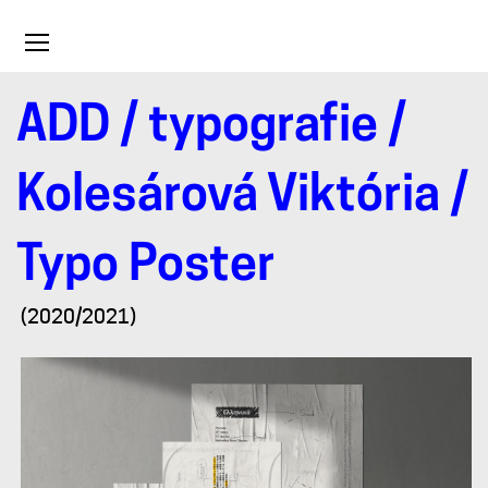
Toggle
navigation
ADD
/
typografie
/
Typo
Kolesárová Viktória
/
Poster
Typo Poster
(2020/2021)