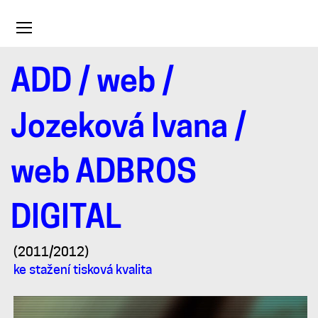
Toggle
navigation
ADD
/
web
/
web
Jozeková Ivana
/
ADBROS
web ADBROS
DIGITAL
DIGITAL
(2011/2012)
ke stažení tisková kvalita