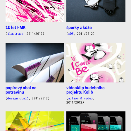
10 let FMK
šperky z kůže
(
ilustrace
, 2011/2012)
(
ADE
, 2011/2012)
papírový obal na
videoklip hudebního
potravinu
projektu Kolib
(
design obalů
, 2011/2012)
(
motion & video
,
2011/2012)