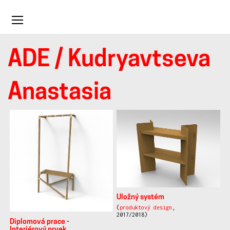
Toggle
navigation
ADE
/ Kudryavtseva
Kudryavtseva
Anastasia
Anastasia
Uložný systém
(
produktový design
,
2017/2018)
Diplomová prace -
Interiérový prvek