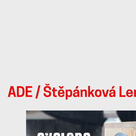
ADE
/ Štěpánková Le
Štěpánková
Lenka