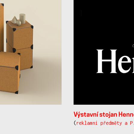
Výstavní stojan Hen
(
reklamní předměty a P