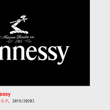
nessy
.O.P
, 2019/2020)