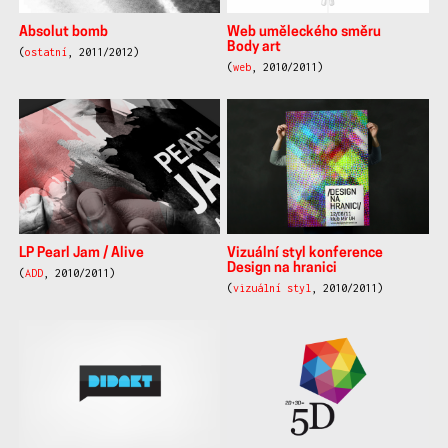
Absolut bomb
Web uměleckého směru
Body art
(
ostatní
, 2011/2012)
(
web
, 2010/2011)
LP Pearl Jam / Alive
Vizuální styl konference
Design na hranici
(
ADD
, 2010/2011)
(
vizuální styl
, 2010/2011)