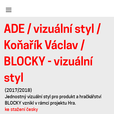
Toggle
navigation
ADE
/
vizuální styl
/
BLOCKY
Koňařík Václav
/
-
BLOCKY - vizuální
vizuální
styl
styl
(2017/2018)
Jednostný vizuální styl pro produkt a hračkářství
BLOCKY vznikl v rámci projektu Hra.
ke stažení česky