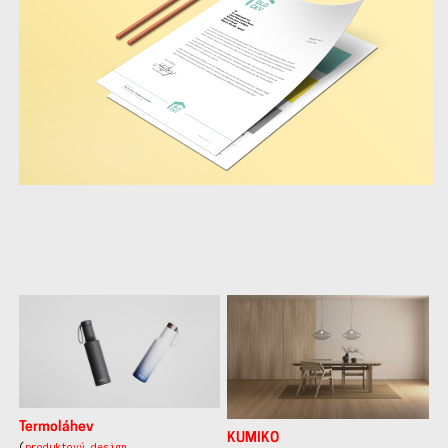
další
práce
Termoláhev
KUMIKO
(
produktový design
,