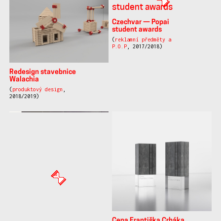
Obal oleje na vousy —
VOUSOROST
(
design obalů
, 2018/2019)
Wassily lamp
(
produktový design
,
2018/2019)
Popai - Manufaktura
Typografie - plakáty
(
reklamní předměty a
(
typografie
, 2018/2019)
P.O.P
, 2018/2019)