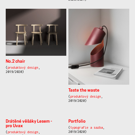
No.2 chair
(
produktový design
,
2019/2020)
Taste the waste
(
produktový design
,
2019/2020)
Drátěné věšáky Lesem -
Portfolio
pro Uvax
(
typografie a sazba
,
2019/2020)
(
produktový design
,