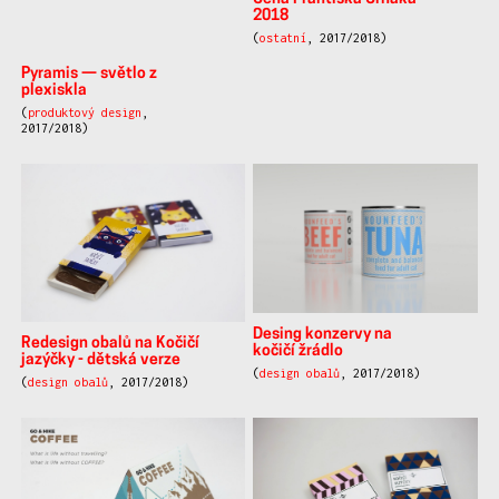
Obal na čaj
Into the light
(
obalový design
,
2018/2019)
(2018/2019)
Czechvar — Popai
student awards
(
reklamní předměty a
P.O.P
, 2017/2018)
Redesign stavebnice
Walachia
(
produktový design
,
2018/2019)