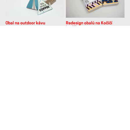
Cena Františka Crháka
2018
(
ostatní
, 2017/2018)
Pyramis — světlo z
plexiskla
(
produktový design
,
2017/2018)
Desing konzervy na
Redesign obalů na Kočičí
kočičí žrádlo
jazýčky - dětská verze