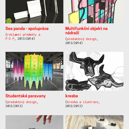
Sea panda - spolupráce
Multifunkční objekt na
nádraží
(
reklamní předměty a
P.O.P
, 2013/2014)
(
produktový design
,
2013/2014)
Studentské paravany
kresba
(
produktový design
,
(
kresba a ilustrace
,
2012/2013)
2012/2013)