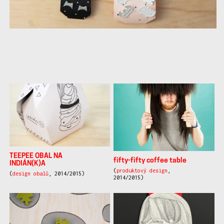
další
práce
TEEPEE OBAL NA
fifty-fifty coffee table
INDIÁN(K)A
(
produktový design
,
(
design obalů
, 2014/2015)
2014/2015)