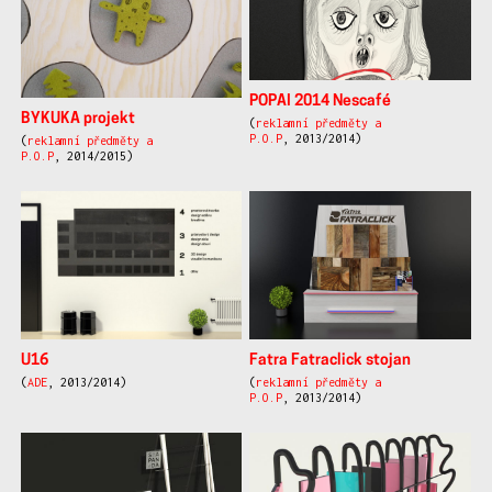
POPAI 2014 Nescafé
BYKUKA projekt
(
reklamní předměty a
P.O.P
, 2013/2014)
(
reklamní předměty a
P.O.P
, 2014/2015)
U16
Fatra Fatraclick stojan
(
ADE
, 2013/2014)
(
reklamní předměty a
P.O.P
, 2013/2014)