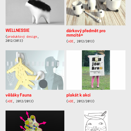
WELLNESSIE
dárkový předmět pro
mmcité+
(
produktový design
,
2012/2013)
(
ADE
, 2012/2013)
věšáky Fauna
plakát k akci
(
ADE
, 2012/2013)
(
ADE
, 2012/2013)