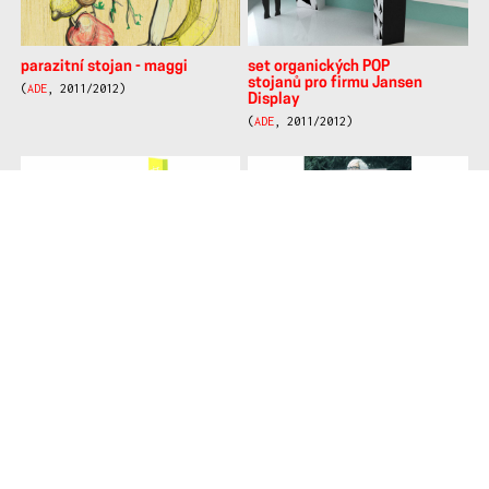
parazitní stojan - maggi
set organických POP
stojanů pro firmu Jansen
(
ADE
, 2011/2012)
Display
(
ADE
, 2011/2012)
box na kolo
flakón na parfém
(
ADE
, 2011/2012)
(
ADE
, 2011/2012)