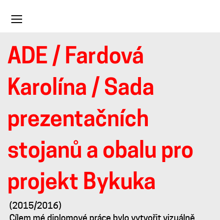
Toggle
navigation
ADE
/
Fardová
Sada
Karolína
/ Sada
prezentačních
prezentačních
stojanů
stojanů a obalu pro
a
projekt Bykuka
obalů
(2015/2016)
Cílem mé diplomové práce bylo vytvořit vizuálně