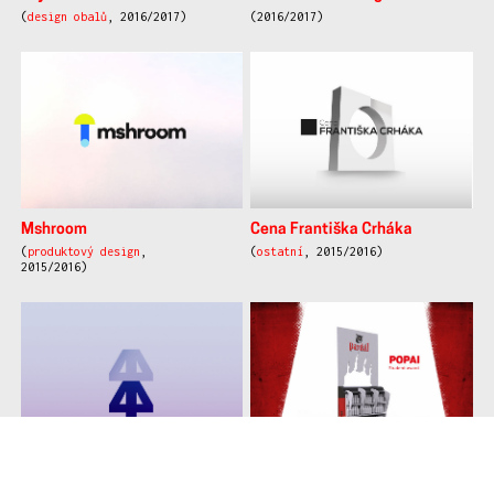
(
design obalů
, 2016/2017)
(2016/2017)
Mshroom
Cena Františka Crháka
(
produktový design
,
(
ostatní
, 2015/2016)
2015/2016)
Autorská pohladnica
Popai student award