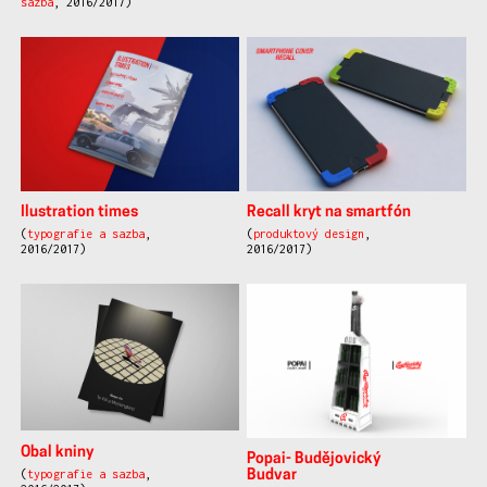
sazba
, 2016/2017)
Ilustration times
Recall kryt na smartfón
(
typografie a sazba
,
(
produktový design
,
2016/2017)
2016/2017)
Obal kniny
Popai- Budějovický
(
typografie a sazba
,
Budvar