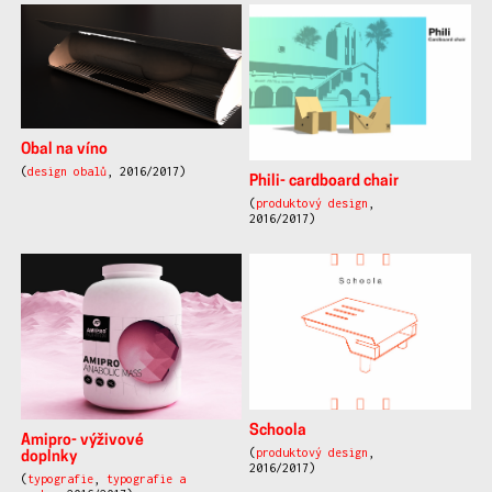
Obal na víno
(
design obalů
, 2016/2017)
Phili- cardboard chair
(
produktový design
,
2016/2017)
Schoola
Amipro- výživové
(
produktový design
,
doplnky
2016/2017)
(
typografie
,
typografie a