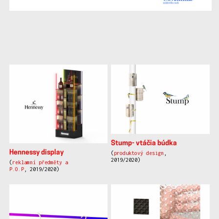
další
práce
Stump- vtáčia búdka
Hennessy display
(
produktový design
,
2019/2020)
(
reklamní předměty a
P.O.P
, 2019/2020)