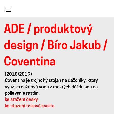
Toggle
navigation
ADE
/
produktový
Coventina
design
/
Bíro Jakub
/
Coventina
(2018/2019)
Coventina je trojnohý stojan na dáždniky, ktorý
využíva dažďovú vodu z mokrých dáždnikou na
polievanie rastlín.
ke stažení česky
ke stažení tisková kvalita