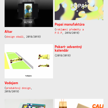
Popai manufaktúra
(
reklamní předměty a
Altar
P.O.P
, 2018/2019)
(
design obalů
, 2018/2019)
Pokart- adventný
kalendár
(2018/2019)
Vodojem
(
produktový design
,
2018/2019)