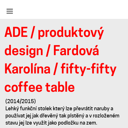
Toggle
navigation
ADE
/
produktový
fifty-
design
/
Fardová
fifty
Karolína
/ fifty-fifty
coffee
coffee table
table
(2014/2015)
Lehký funkční stolek který lze převrátit naruby a
používat jej jak dřevěný tak plstěný a v rozloženém
stavu jej lze využít jako podložku na zem.