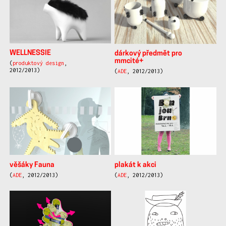
WELLNESSIE
dárkový předmět pro
mmcité+
(
produktový design
,
2012/2013)
(
ADE
, 2012/2013)
věšáky Fauna
plakát k akci
(
ADE
, 2012/2013)
(
ADE
, 2012/2013)