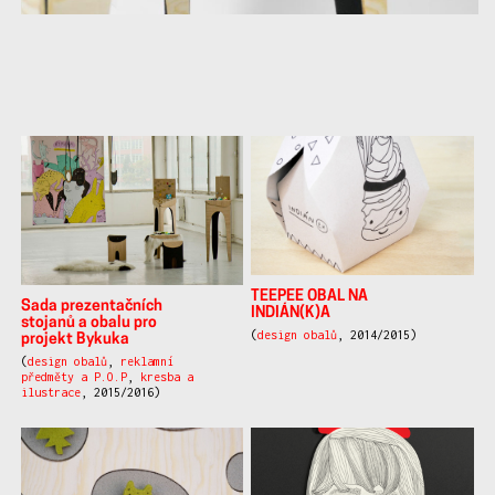
další
práce
TEEPEE OBAL NA
Sada prezentačních
INDIÁN(K)A
stojanů a obalu pro
(
design obalů
, 2014/2015)
projekt Bykuka
(
design obalů
,
reklamní
předměty a P.O.P
,
kresba a
ilustrace
, 2015/2016)