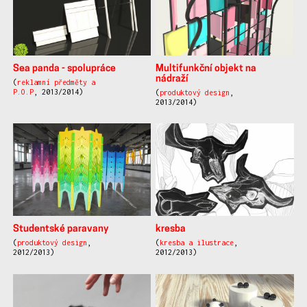
Sea panda - spolupráce
Multifunkční objekt na
nádraží
(
reklamní předměty a
P.O.P
, 2013/2014)
(
produktový design
,
2013/2014)
Studentské paravany
kresba
(
produktový design
,
(
kresba a ilustrace
,
2012/2013)
2012/2013)