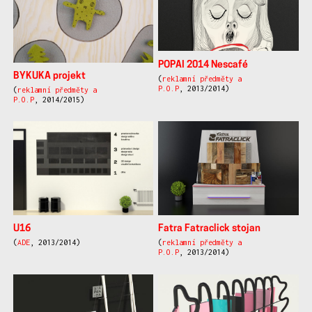
POPAI 2014 Nescafé
BYKUKA projekt
(
reklamní předměty a
P.O.P
, 2013/2014)
(
reklamní předměty a
P.O.P
, 2014/2015)
U16
Fatra Fatraclick stojan
(
ADE
, 2013/2014)
(
reklamní předměty a
P.O.P
, 2013/2014)