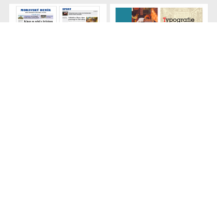
Noviny
Knižní obálky
(
ADE
, 2007/2008)
(
ADE
, 2007/2008)
Obal na myš
Sklenice pro Becherovku
(
ADE
, 2007/2008)
(
ADE
, 2007/2008)