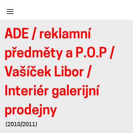
Toggle
navigation
ADE
/
reklamní
Interiér
předměty a P.O.P
/
galerijní
Vašíček Libor
/
prodejny
Interiér galerijní
prodejny
(2010/2011)