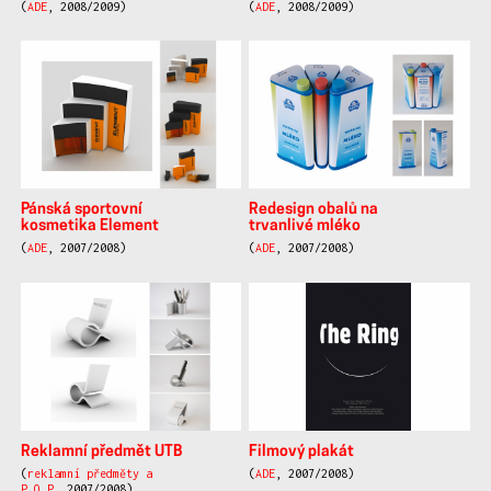
(
ADE
, 2008/2009)
(
ADE
, 2008/2009)
Pánská sportovní
Redesign obalů na
kosmetika Element
trvanlivé mléko
(
ADE
, 2007/2008)
(
ADE
, 2007/2008)
Reklamní předmět UTB
Filmový plakát
(
reklamní předměty a
(
ADE
, 2007/2008)
P.O.P
, 2007/2008)