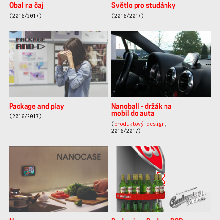
Obal na čaj
Světlo pro studánky
(2016/2017)
(2016/2017)
Package and play
Nanoball - držák na
mobil do auta
(2016/2017)
(
produktový design
,
2016/2017)