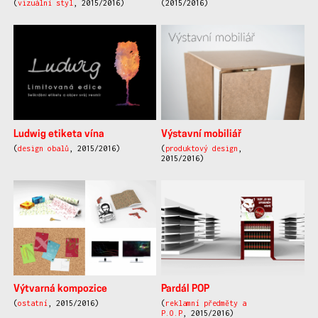
(
vizuální styl
, 2015/2016)
(2015/2016)
Ludwig etiketa vína
Výstavní mobiliář
(
design obalů
, 2015/2016)
(
produktový design
,
2015/2016)
Výtvarná kompozice
Pardál POP
(
ostatní
, 2015/2016)
(
reklamní předměty a
P.O.P
, 2015/2016)