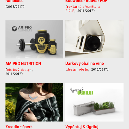
Nanocase
Budweiser Budvar POP
(2016/2017)
(
reklamní předměty a
P.O.P
, 2016/2017)
Dárkový obal na víno
AMIPRO NUTRITION
(
design obalů
, 2016/2017)
(
obalový design
,
2016/2017)
Zrcadlo - šperk
Vypěstuj & Ogriluj