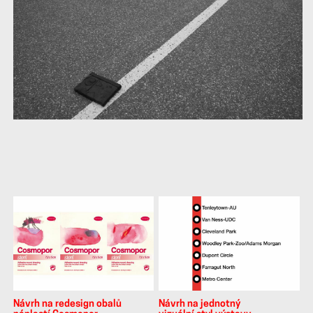
další
práce
Návrh na redesign obalů
Návrh na jednotný