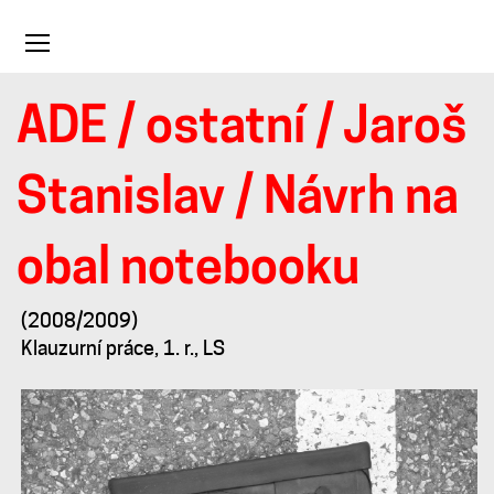
Toggle
navigation
ADE
/
ostatní
/
Jaroš
Návrh
Stanislav
/ Návrh na
na
obal notebooku
obal
(2008/2009)
Klauzurní práce, 1. r., LS
notebooku