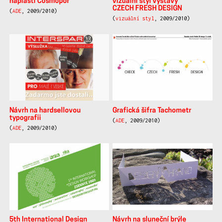
náplastí Cosmopor
vizuální styl výstavy
CZECH FRESH DESIGN
(
ADE
, 2009/2010)
(
vizuální styl
, 2009/2010)
Návrh na hardsellovou
Grafická šifra Tachometr
typografii
(
ADE
, 2009/2010)
(
ADE
, 2009/2010)
5th International Design
Návrh na sluneční brýle