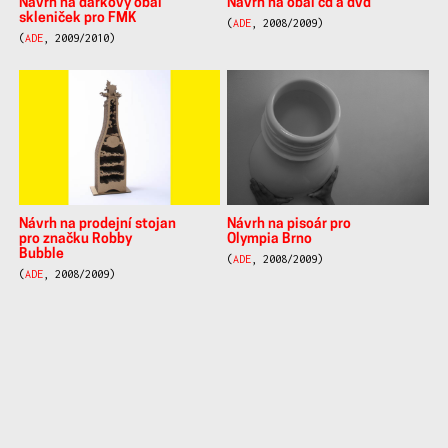
Návrh na dárkový obal
Návrh na obal cd a dvd
skleniček pro FMK
(
ADE
, 2008/2009)
(
ADE
, 2009/2010)
Návrh na prodejní stojan
Návrh na pisoár pro
pro značku Robby
Olympia Brno
Bubble
(
ADE
, 2008/2009)
(
ADE
, 2008/2009)