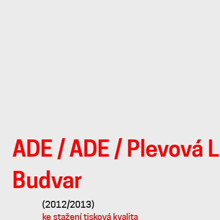
ADE
/
ADE
/
Plevová L
Podlahové
Budvar
stojany
(2012/2013)
ke stažení tisková kvalita