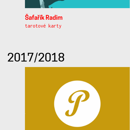
Šafařík Radim
tarotové karty
2017/2018