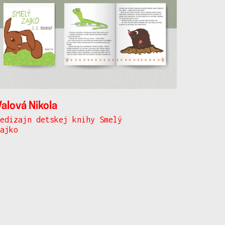
Valová Nikola
Redizajn detskej knihy Smelý
zajko