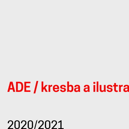
ADE
/
kresba a ilustr
kresba
a
2020/2021