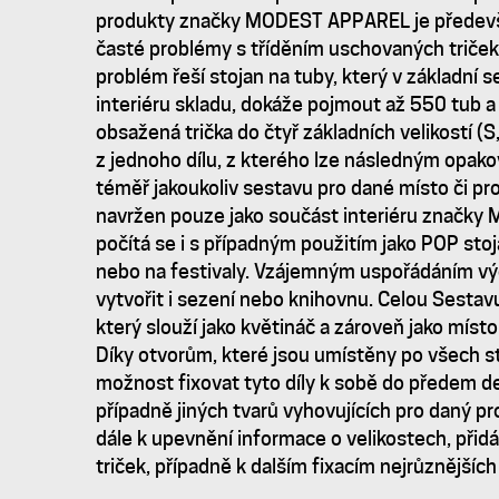
ZNAČKY
produkty značky MODEST APPAREL je předev
časté problémy s tříděním uschovaných triček 
MODEST
problém řeší stojan na tuby, který v základní 
interiéru skladu, dokáže pojmout až 550 tub a
obsažená trička do čtyř základních velikostí (S,
APPAREL
z jednoho dílu, z kterého lze následným opako
téměř jakoukoliv sestavu pro dané místo či pro
/
navržen pouze jako součást interiéru značk
počítá se i s případným použitím jako POP st
SYSTÉM
nebo na festivaly. Vzájemným uspořádáním vý
vytvořit i sezení nebo knihovnu. Celou Sestavu
který slouží jako květináč a zároveň jako mís
USKLADNĚNÍ
Díky otvorům, které jsou umístěny po všech st
možnost fixovat tyto díly k sobě do předem d
případně jiných tvarů vyhovujících pro daný pro
dále k upevnění informace o velikostech, přidá
triček, případně k dalším fixacím nejrůznějších