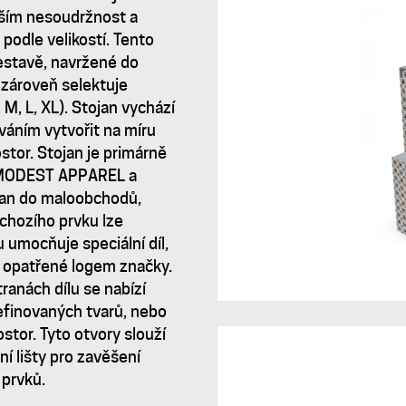
ším nesoudržnost a
podle velikostí. Tento
sestavě, navržené do
 zároveň selektuje
 M, L, XL). Stojan vychází
váním vytvořit na míru
stor. Stojan je primárně
y MODEST APPAREL a
ojan do maloobchodů,
chozího prvku lze
 umocňuje speciální díl,
to opatřené logem značky.
ranách dílu se nabízí
efinovaných tvarů, nebo
stor. Tyto otvory slouží
ní lišty pro zavěšení
 prvků.