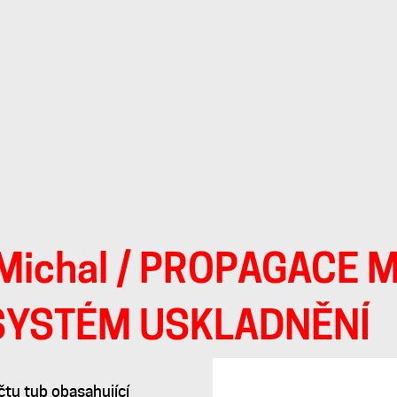
Michal
/ PROPAGACE 
SYSTÉM USKLADNĚNÍ
tu tub obasahující