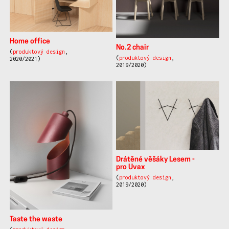
Home office
No.2 chair
(
produktový design
,
(
produktový design
,
2020/2021)
2019/2020)
Drátěné věšáky Lesem -
pro Uvax
(
produktový design
,
2019/2020)
Taste the waste