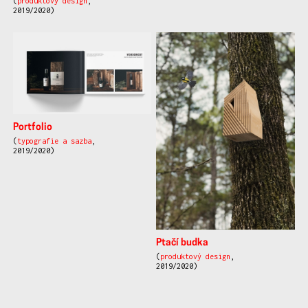
(
produktový design
,
2019/2020)
Portfolio
(
typografie a sazba
,
2019/2020)
Ptačí budka
(
produktový design
,
2019/2020)