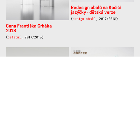
Redesign stavebnice
Into the light
Walachia
(2018/2019)
(
produktový design
,
2018/2019)
Czechvar — Popai
student awards
(
reklamní předměty a
P.O.P
, 2017/2018)