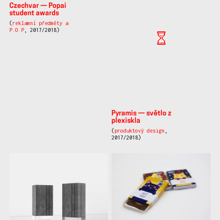
Obal na čaj
(
obalový design
,
2018/2019)
Typografie - plakáty
(
typografie
, 2018/2019)