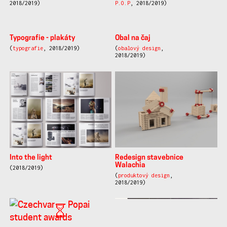
Obal na víno
(
design obalů
, 2018/2019)
Židle z bukového masivu
(
produktový design
,
2018/2019)
Stojan na šperky
Obal oleje na vousy —
VOUSOROST
(
produktový design
,
2018/2019)
(
design obalů
, 2018/2019)
Wassily lamp
Popai - Manufaktura
(
produktový design
,
(
reklamní předměty a
2018/2019)
P.O.P
, 2018/2019)