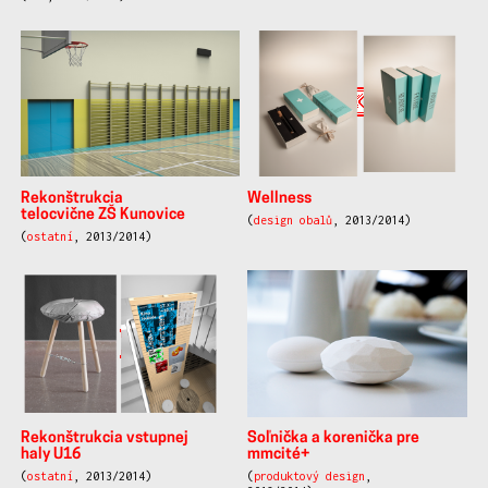
Rekonštrukcia
Wellness
telocvične ZŠ Kunovice
(
design obalů
, 2013/2014)
(
ostatní
, 2013/2014)
Rekonštrukcia vstupnej
Soľnička a korenička pre
haly U16
mmcité+
(
ostatní
, 2013/2014)
(
produktový design
,