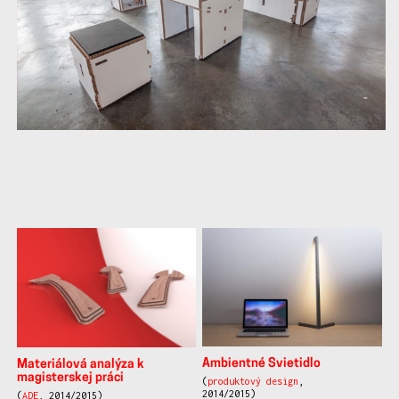
další
práce
Ambientné Svietidlo
Materiálová analýza k
magisterskej práci
(
produktový design
,
2014/2015)
(
ADE
, 2014/2015)