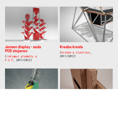
Jansen display - sada
Kresba kresla
POS stojanov
(
kresba a ilustrace
,
2011/2012)
(
reklamní předměty a
P.O.P
, 2011/2012)
Flakón na parfúm
MacBook Pro & iPad
púzdro
(
design obalů
, 2011/2012)