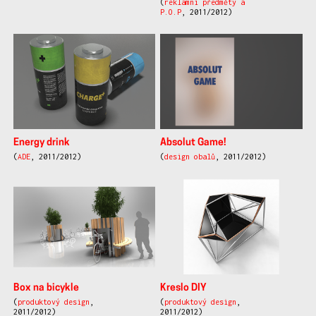
(
reklamní předměty a
P.O.P
, 2011/2012)
Energy drink
Absolut Game!
(
ADE
, 2011/2012)
(
design obalů
, 2011/2012)
Box na bicykle
Kreslo DIY
(
produktový design
,
(
produktový design
,
2011/2012)
2011/2012)