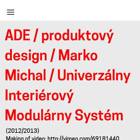
Toggle
navigation
ADE
/
produktový
Univerzálny
design
/
Marko
Interiérový
Michal
/ Univerzálny
Modulárny
Interiérový
Systém
Modulárny Systém
(2012/2013)
Making of video: http://vimeo.com/69181440