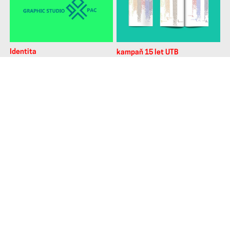
Identita
kampaň 15 let UTB
(
vizuální styl
, 2014/2015)
(
ostatní
, 2014/2015)
ateliér Digitální design
ateliér Produktový design
Fakulta multimediálních komunikací
Univerzita Tomáše Bati ve Zlíně