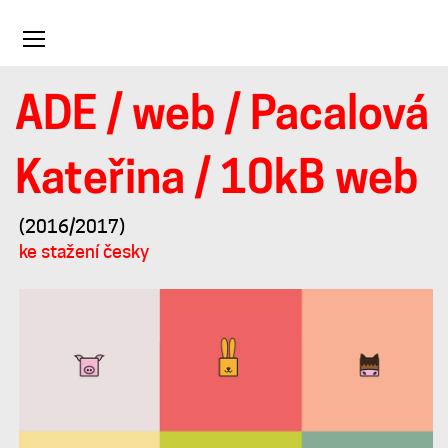
Toggle
navigation
ADE
/
web
/
Pacalová
10kB
Kateřina
/ 10kB web
web
(2016/2017)
ke stažení česky